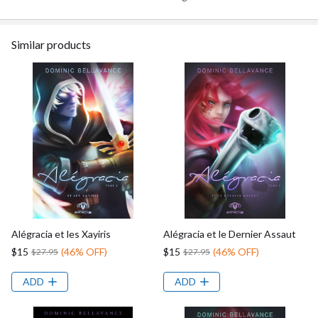
Similar products
Alégracia et les Xayiris
Alégracia et le Dernier Assaut
$15
(46% OFF)
$15
(46% OFF)
$27.95
$27.95
ADD
ADD